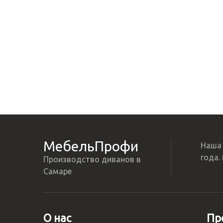
МебельПрофи
Наша 
года.
Производство диванов в
Самаре
О нас
Пр