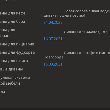
Новая современная моде
аны для кафе
дивана пошла в серию!
аны для бара
21.04.2026
аны для
Диваны для «Жако», Толь
торана
16.07.2021
аны для пиццерии
аны для фудкорта
Диваны для кафе в Нижн
Новгороде
аны для офиса
15.03.2021
овые диваны
ульная система
кой мебели
сла