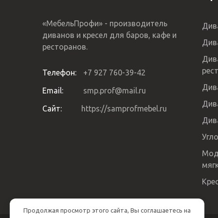
«МебельПрофи» - производитель
Див
диванов и кресел для баров, кафе и
Див
ресторанов.
Див
рес
Телефон:
+7 927 760-39-42
Див
Email:
smp.prof@mail.ru
Див
Сайт:
https://samprofmebel.ru
Див
Угл
Мод
мяг
Кре
Продолжая просмотр этого сайта, Вы соглашаетесь на