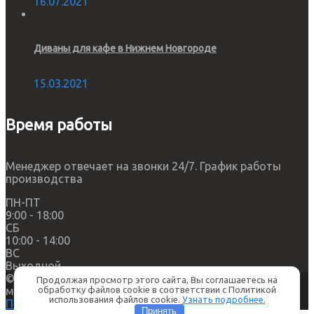
16.07.2021
Диваны для кафе в Нижнем Новгороде
15.03.2021
Время работы
Менеджер отвечает на звонки 24/7. График работы
производства
ПН-ПТ
9:00 - 18:00
СБ
10:00 - 14:00
ВС
Выходной
© 2014-2026 ООО "МЕБЕЛЬПРОФИ" Самара. Мягкая
Продолжая просмотр этого сайта, Вы соглашаетесь на
мебель для кафе и ресторанов.
обработку файлов cookie в соответствии с Политикой
использования файлов cookie.
Узнать подробнее.
Политика конфиденциальности
Принять